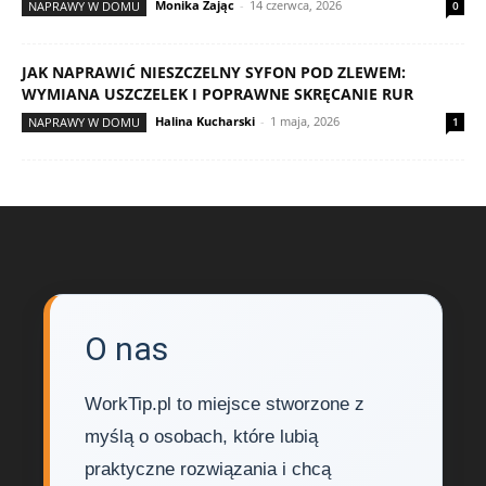
Monika Zając
-
14 czerwca, 2026
NAPRAWY W DOMU
0
JAK NAPRAWIĆ NIESZCZELNY SYFON POD ZLEWEM:
WYMIANA USZCZELEK I POPRAWNE SKRĘCANIE RUR
Halina Kucharski
-
1 maja, 2026
NAPRAWY W DOMU
1
O nas
WorkTip.pl to miejsce stworzone z
myślą o osobach, które lubią
praktyczne rozwiązania i chcą