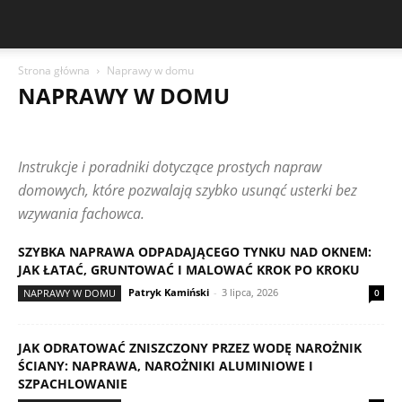
Strona główna
Naprawy w domu
NAPRAWY W DOMU
BALKON I MAŁY OGRÓD
CZYTELNICY PISZĄ
DIY DO DOMU
DOMOWY BUDŻET I OSZCZĘDNOŚCI
KUCHNIA
ŁAZIENKA
Instrukcje i poradniki dotyczące prostych napraw
MAŁE PRZESTRZENIE
MAŁE REMONTY
NAPRAWY W DOMU
OŚWIETLENIE
PORZĄDKI I PIELĘGNACJA DOMU
domowych, które pozwalają szybko usunąć usterki bez
PRZECHOWYWANIE I ORGANIZACJA
SALON I POKÓJ DZIENNY
wzywania fachowca.
SYPIALNIA
URZĄDZANIE MIESZKANIA
WYKOŃCZENIE WNĘTRZ
SZYBKA NAPRAWA ODPADAJĄCEGO TYNKU NAD OKNEM:
JAK ŁATAĆ, GRUNTOWAĆ I MALOWAĆ KROK PO KROKU
Patryk Kamiński
-
3 lipca, 2026
NAPRAWY W DOMU
0
JAK ODRATOWAĆ ZNISZCZONY PRZEZ WODĘ NAROŻNIK
ŚCIANY: NAPRAWA, NAROŻNIKI ALUMINIOWE I
SZPACHLOWANIE