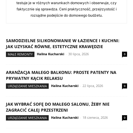
testuje je w różnych warunkach domowych i obserwuje, czy
faktycznie się sprawdza. Ceni praktyczność, przejrzystość i
rozsądne podejście do domowego budżetu.
SAMODZIELNE SILIKONOWANIE W ŁAZIENCE I KUCHNI:
JAK UZYSKAĆ RÓWNE, ESTETYCZNE KRAWĘDZIE
Halina Kucharski
-
30 lipca, 2026
MAŁE REMONTY
0
ARANŻACJA MAŁEGO BALKONU: PROSTE PATENTY NA
PRYWATNY KĄCIK RELAKSU
Halina Kucharski
-
22 lipca, 2026
URZĄDZANIE MIESZKANIA
0
JAK WYBRAĆ SOFĘ DO MAŁEGO SALONU, ŻEBY NIE
ZAGRACIĆ CAŁEJ PRZESTRZENI
Halina Kucharski
-
18 czerwca, 2026
URZĄDZANIE MIESZKANIA
0