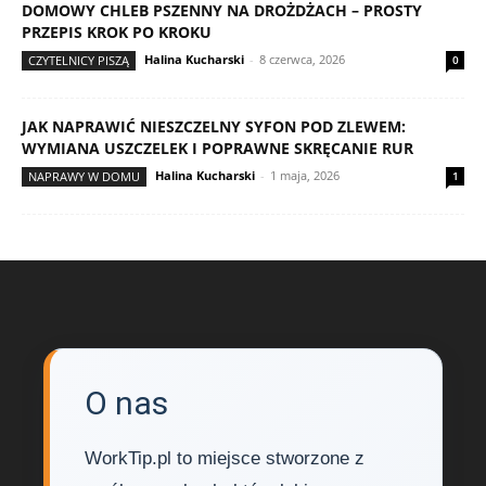
DOMOWY CHLEB PSZENNY NA DROŻDŻACH – PROSTY
PRZEPIS KROK PO KROKU
Halina Kucharski
-
8 czerwca, 2026
CZYTELNICY PISZĄ
0
JAK NAPRAWIĆ NIESZCZELNY SYFON POD ZLEWEM:
WYMIANA USZCZELEK I POPRAWNE SKRĘCANIE RUR
Halina Kucharski
-
1 maja, 2026
NAPRAWY W DOMU
1
O nas
WorkTip.pl to miejsce stworzone z