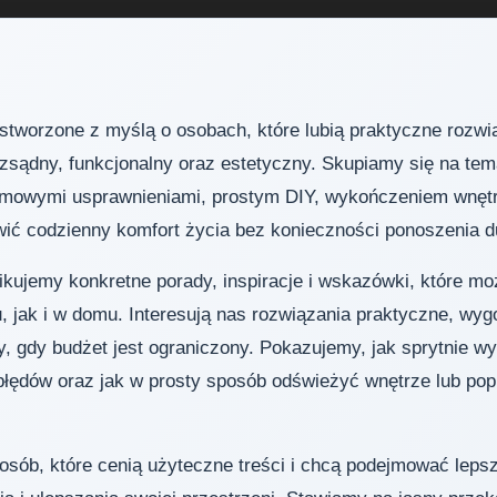
 stworzone z myślą o osobach, które lubią praktyczne rozwi
zsądny, funkcjonalny oraz estetyczny. Skupiamy się na te
mowymi usprawnieniami, prostym DIY, wykończeniem wnętr
wić codzienny komfort życia bez konieczności ponoszenia 
likujemy konkretne porady, inspiracje i wskazówki, które m
 jak i w domu. Interesują nas rozwiązania praktyczne, wyg
, gdy budżet jest ograniczony. Pokazujemy, jak sprytnie w
błędów oraz jak w prosty sposób odświeżyć wnętrze lub pop
a osób, które cenią użyteczne treści i chcą podejmować lep