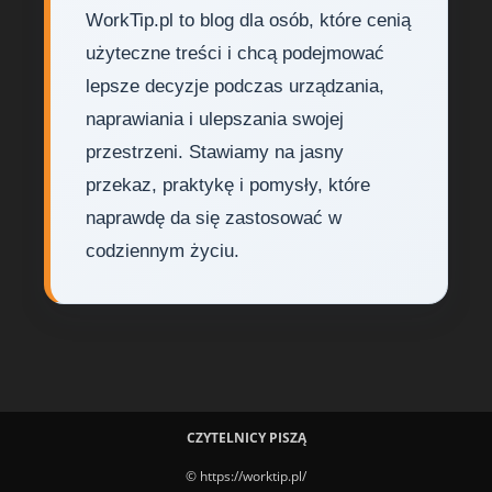
WorkTip.pl to blog dla osób, które cenią
użyteczne treści i chcą podejmować
lepsze decyzje podczas urządzania,
naprawiania i ulepszania swojej
przestrzeni. Stawiamy na jasny
przekaz, praktykę i pomysły, które
naprawdę da się zastosować w
codziennym życiu.
CZYTELNICY PISZĄ
© https://worktip.pl/