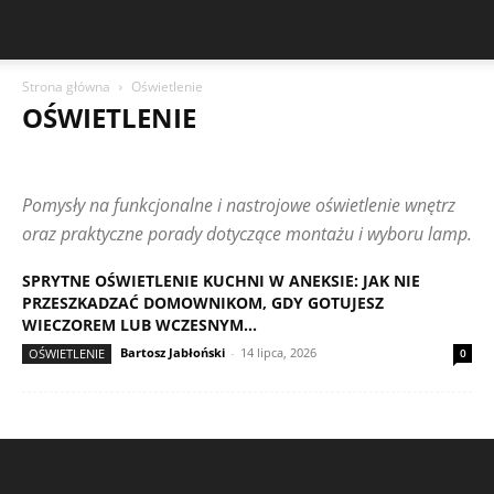
Strona główna
Oświetlenie
OŚWIETLENIE
BALKON I MAŁY OGRÓD
CZYTELNICY PISZĄ
DIY DO DOMU
DOMOWY BUDŻET I OSZCZĘDNOŚCI
KUCHNIA
ŁAZIENKA
Pomysły na funkcjonalne i nastrojowe oświetlenie wnętrz
MAŁE PRZESTRZENIE
MAŁE REMONTY
NAPRAWY W DOMU
OŚWIETLENIE
PORZĄDKI I PIELĘGNACJA DOMU
oraz praktyczne porady dotyczące montażu i wyboru lamp.
PRZECHOWYWANIE I ORGANIZACJA
SALON I POKÓJ DZIENNY
SYPIALNIA
URZĄDZANIE MIESZKANIA
WYKOŃCZENIE WNĘTRZ
SPRYTNE OŚWIETLENIE KUCHNI W ANEKSIE: JAK NIE
PRZESZKADZAĆ DOMOWNIKOM, GDY GOTUJESZ
WIECZOREM LUB WCZESNYM...
Bartosz Jabłoński
-
14 lipca, 2026
OŚWIETLENIE
0